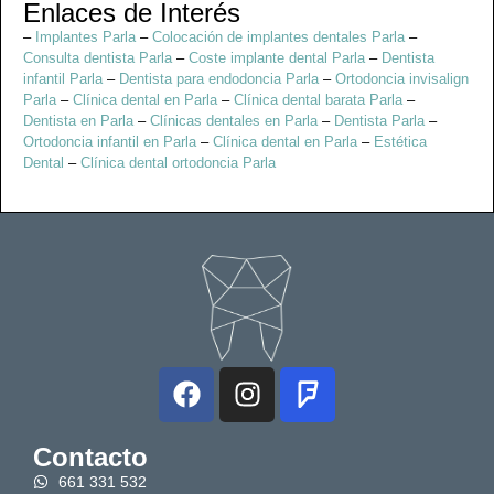
Enlaces de Interés
–
Implantes Parla
–
Colocación de implantes dentales Parla
–
Consulta dentista Parla
–
Coste implante dental Parla
–
Dentista
infantil Parla
–
Dentista para endodoncia Parla
–
Ortodoncia invisalign
Parla
–
Clínica dental en Parla
–
Clínica dental barata Parla
–
Dentista en Parla
–
Clínicas dentales en Parla
–
Dentista Parla
–
Ortodoncia infantil en Parla
–
Clínica dental en Parla
–
Estética
Dental
–
Clínica dental ortodoncia Parla
Contacto
661 331 532