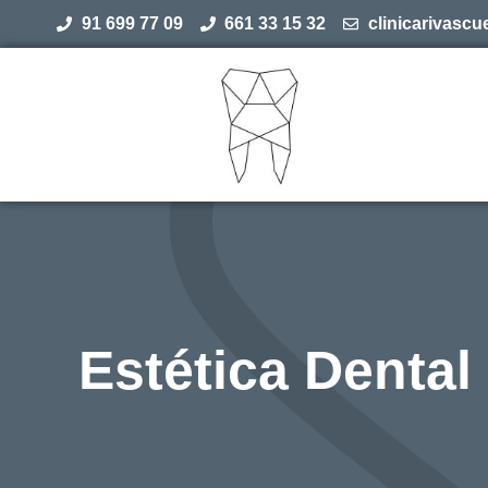
91 699 77 09
661 33 15 32
clinicarivasc
Estética Dental